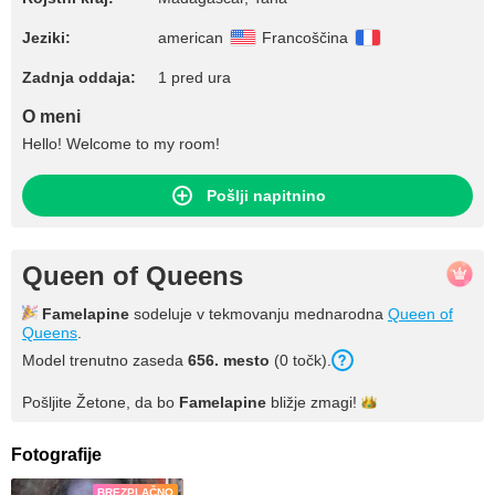
Jeziki:
american
Francoščina
Zadnja oddaja:
1 pred ura
O meni
Hello! Welcome to my room!
Pošlji napitnino
Queen of Queens
Famelapine
sodeluje v tekmovanju mednarodna
Queen of
Queens
.
Model trenutno zaseda
656. mesto
(0 točk).
Pošljite Žetone, da bo
Famelapine
bližje
zmagi!
Fotografije
BREZPLAČNO