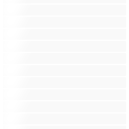
Babice
BBW
Belke
Blond
Bondage
Brizganje
Fetiš
Gospodinje
Igrače
Indijski
Kadilke