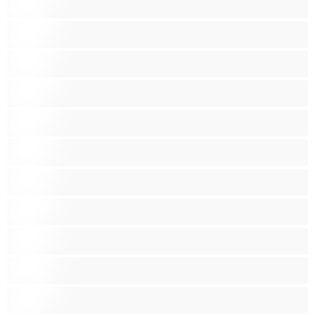
Latino
Lezbijke
Majhno
Majhno oprsje
Mišičaste
Najboljše za zasebne
Najstnice 18+
Nosečnice
Odrasle
Ogromni joški