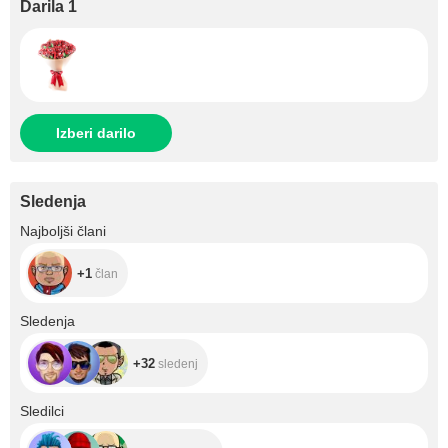
Darila 1
Izberi darilo
Sledenja
+1
Najboljši člani
+1
član
+32
Sledenja
+32
sledenj
+268
Sledilci