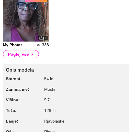
1
338
My Photos
Poglej vse
Opis modela
Starost:
54 let
Zanima me:
Moški
Višina:
5'7"
Teža:
128 lb
Lasje:
Rjavolaske
Oči:
Rjave