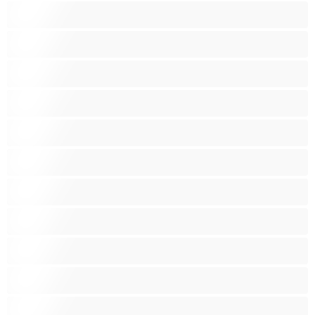
Pobrita muca
Poraščena muca
Pornozvezde
Punce
Rdečelaske
Rjavolaske
Skupinski seks
Srednje oprsje
Velika rit
Veliko oprsje
Zaobljene