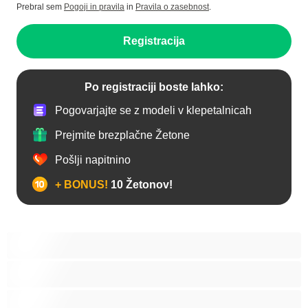
Prebral sem
Pogoji in pravila
in
Pravila o zasebnost
.
Registracija
Po registraciji boste lahko:
Pogovarjajte se z modeli v klepetalnicah
Prejmite brezplačne Žetone
Pošlji napitnino
+ BONUS!
10 Žetonov!
Analno
Arabski
Azijska