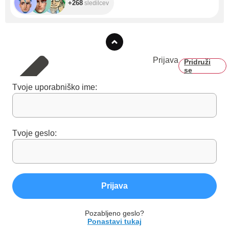
+268
sledilcev
Prijava
Pridruži
se
Tvoje uporabniško ime:
Tvoje geslo:
Prijava
Pozabljeno geslo?
Ponastavi tukaj